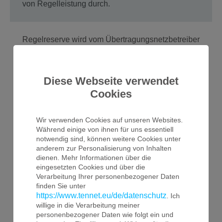
von Regelleistung durch.
Regelreserve wird vom Übertragungsnetzbetreiber
benötigt, um zu jedem Zeitpunkt ein Gleichgewicht
zwischen Erzeugung und Verbrauch von
elektrischer Energie sicherzustellen. TenneT
Diese Webseite verwendet
beschafft seit dem 01.12.2006 die
Cookies
Minutenreserveleistung und seit dem 01.12.2007
die Primär- und Sekundärregelleistung gemäß
Festlegung der BNetzA über die gemeinsame
Wir verwenden Cookies auf unseren Websites.
Internetplattform der deutschen
Während einige von ihnen für uns essentiell
ÜNB
www.regelleistung.net
notwendig sind, können weitere Cookies unter
anderem zur Personalisierung von Inhalten
Bis zu diesen Zeitpunkten wurden die
dienen. Mehr Informationen über die
unterschiedlichen Arten von Regelreserve über
eingesetzten Cookies und über die
Verarbeitung Ihrer personenbezogener Daten
getrennte Ausschreibungen eingekauft.
finden Sie unter
Potenzielle Anbieter der verschiedenen
https://www.tennet.eu/de/datenschutz
. Ich
Regelleistungsarten können sich bei TenneT im
willige in die Verarbeitung meiner
Rahmen einer Präqualifikation für die Vorhaltung
personenbezogener Daten wie folgt ein und
und Erbringung von Regelreserve präqualifizieren.