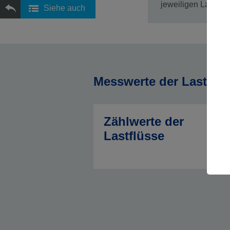
jeweiligen Land, je
Siehe auch
Messwerte der Lastflüs
Zählwerte der
Lastflüsse