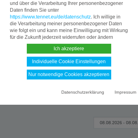
weils saldiert für beide Lastflussrichtungen.
und über die Verarbeitung Ihrer personenbezogener
Daten finden Sie unter
https://www.tennet.eu/de/datenschutz
. Ich willige in
die Verarbeitung meiner personenbezogener Daten
wie folgt ein und kann meine Einwilligung mit Wirkung
für die Zukunft jederzeit widerrufen oder ändern
se
Ich akzeptiere
Individuelle Cookie Einstellungen
Abgestimmte
Fa
Nur notwendige Cookies akzeptieren
Fahrpläne
vo
Datenschutzerklärung
Impressum