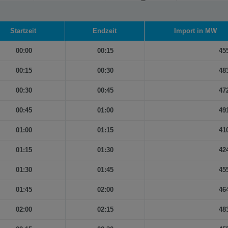
Startzeit
Endzeit
Import in MW
00:00
00:15
45
00:15
00:30
48
00:30
00:45
47
00:45
01:00
49
01:00
01:15
41
01:15
01:30
42
01:30
01:45
45
01:45
02:00
46
02:00
02:15
48