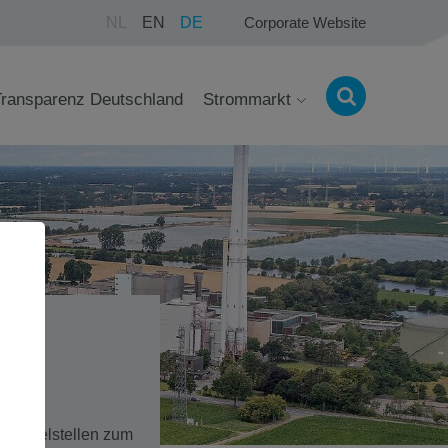
NL
EN
DE
Corporate Website
Transparenz Deutschland
Strommarkt
 Kuppelstellen zum