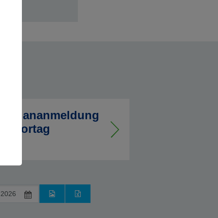
hrplananmeldung
m Vortag