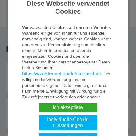
Diese Webseite verwendet
die Summe der Leistungen aller Kuppelstellen
zum jeweiligen Land, jeweils saldiert für beide
Cookies
Lastflussrichtungen.
Wir verwenden Cookies auf unseren Websites.
Während einige von ihnen für uns essentiell
notwendig sind, können weitere Cookies unter
anderem zur Personalisierung von Inhalten
Fahrplananmeldungen vom Vortag
dienen. Mehr Informationen über die
eingesetzten Cookies und über die
Verarbeitung Ihrer personenbezogener Daten
finden Sie unter
Zählwerte der Lastflüsse
https://www.tennet.eu/de/datenschutz
. Ich
willige in die Verarbeitung meiner
personenbezogener Daten wie folgt ein und
kann meine Einwilligung mit Wirkung für die
Zukunft jederzeit widerrufen oder ändern
Messwerte der Lastflüsse
Ich akzeptiere
Individuelle Cookie
Einstellungen