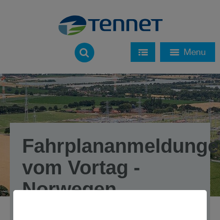
Fahrplananmeldunge
vom Vortag -
Norwegen
Bei den angegebenen Werten handelt es sich um